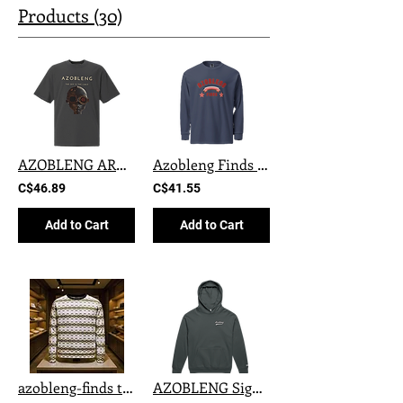
Products (30)
AZOBLENG ARMAGÉDON Oversized t-shirt
Azobleng Finds Long Sleeve – Red Signature Edition
C$46.89
C$41.55
Add to Cart
Add to Cart
azobleng-finds the matrix unisex
AZOBLENG Signature – Prime Hoodie