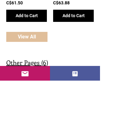
C$61.50
C$63.88
Add to Cart
Add to Cart
View All
Other Pages (6)
Albums photo | AZOBLENG-FINDS
Carte cadeau | AZOBLENG-FINDS
cheaz azobleng brand , nous sommes la
difference une sélection unique de produits
artisanaux, allant des bijoux faits à la main
aux articles de décoration pour la maison.
Parrainer un ami | AZOBLENG FINDS SHOP
Trouvez l'inspiration et ajoutez une touche
Welcome! Apply reward when placing your
d'originalité à votre vie quotidienne.
first order. Get Reward Refer your friends
Livraison rapide et service clientèle
Get special perks for you and your friends